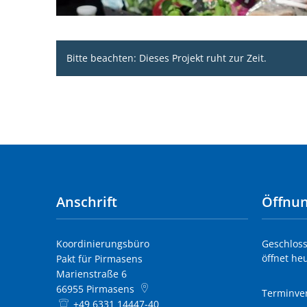
Bitte beachten: Dieses Projekt ruht zur Zeit.
Anschrift
Öffnun
Koordinierungsbüro
Klicken, 
Geschloss
öffnet he
Pakt für Pirmasens
Marienstraße 6
66955
Pirmasens
Terminve
+49 6331 14447-40