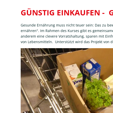
Günstig
GÜNSTIG EINKAUFEN -
einkaufen
Gesunde Ernährung muss nicht teuer sein: Das zu bewe
ernähren". Im Rahmen des Kurses gibt es gemeinsam
-
anderem eine clevere Vorratshaltung, sparen mit Ein
gesund
von Lebensmitteln. Unterstützt wird das Projekt von
ernähren