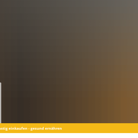
te helfen
Wir über uns
Berichte
stig einkaufen - gesund ernähren