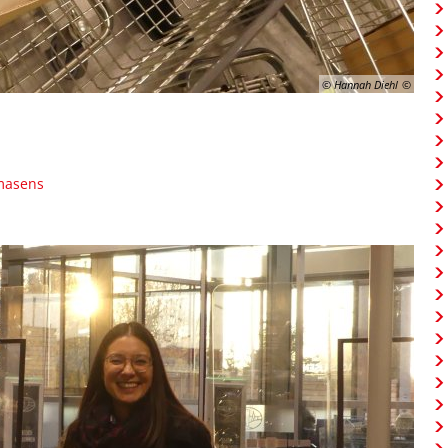
© Hannah Diehl
rmasens