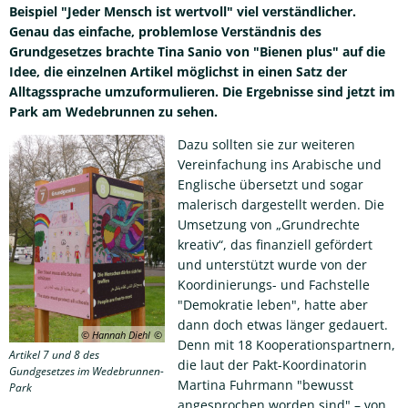
Beispiel "Jeder Mensch ist wertvoll" viel verständlicher.
Genau das einfache, problemlose Verständnis des
Grundgesetzes brachte Tina Sanio von "Bienen plus" auf die
Idee, die einzelnen Artikel möglichst in einen Satz der
Alltagssprache umzuformulieren. Die Ergebnisse sind jetzt im
Park am Wedebrunnen zu sehen.
Dazu sollten sie zur weiteren
Vereinfachung ins Arabische und
Englische übersetzt und sogar
malerisch dargestellt werden. Die
Umsetzung von „Grundrechte
kreativ“, das finanziell gefördert
und unterstützt wurde von der
Koordinierungs- und Fachstelle
"Demokratie leben", hatte aber
dann doch etwas länger gedauert.
© Hannah Diehl
Denn mit 18 Kooperationspartnern,
Artikel 7 und 8 des
die laut der Pakt-Koordinatorin
Gundgesetzes im Wedebrunnen-
Martina Fuhrmann "bewusst
Park
angesprochen worden sind" – von