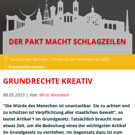
DER PAKT MACHT SCHLAGZEILEN
© Andrys Stienstra from Pixabay
Sie sind hier:
Berichte
Archiv: Zu den Berichten vor 2025
Grundrechte kreativ
Grundrechte
GRUNDRECHTE KREATIV
kreativ
08.05.2023 | Von:
Miral Abusaeed
"Die Würde des Menschen ist unantastbar. Sie zu achten und
zu schützen ist Verpflichtung aller staatlichen Gewalt", so
lautet Artikel 1 im Grundgesetz. Tatsächlich braucht man
etwas Zeit, um die Bedeutung eines der wichtigsten Artikel
im Grundgesetz zu verstehen. Im Gegensatz dazu ist zum