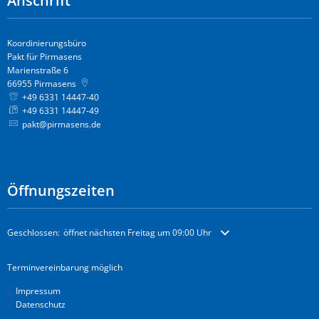
Anschrift
Koordinierungsbüro
Pakt für Pirmasens
Marienstraße 6
66955
Pirmasens
+49 6331 14447-40
+49 6331 14447-49
pakt@pirmasens.de
Öffnungszeiten
Klicken, um weitere Öffnungs- oder Schließzeiten auszublenden
Geschlossen:
öffnet nächsten Freitag um 09:00 Uhr
Terminvereinbarung möglich
Impressum
Datenschutz