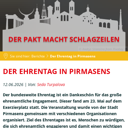
DER PAKT MACHT SCHLAGZEILEN
© Andrys Stienstra from Pixabay
Sie sind hier:
Berichte
Der Ehrentag in Pirmasens
Der
DER EHRENTAG IN PIRMASENS
Ehrentag
12.06.2026 | Von:
Seda Turpalova
in
Der bundesweite Ehrentag ist ein Dankeschön für das große
Pirmasens
ehrenamtliche Engagement. Dieser fand am 23. Mai auf dem
Exerzierplatz statt. Die Veranstaltung wurde von der Stadt
Pirmasens gemeinsam mit verschiedenen Organisationen
organisiert. Ziel des Ehrentages ist es, Menschen zu würdigen,
die sich ehrenamtlich engagieren und damit einen wichtigen