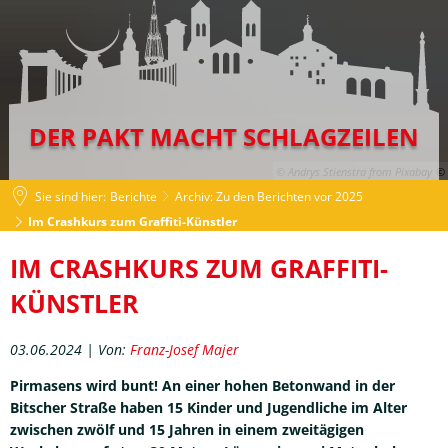
DER PAKT MACHT SCHLAGZEILEN
© Andrys Stienstra from Pixabay
Sie sind hier:
Berichte
Archiv: Zu den Berichten vor 2025
Im Crashkurs zum Graffiti-Künstler
Im
IM CRASHKURS ZUM GRAFFITI-
Crashkurs
KÜNSTLER
zum
03.06.2024 | Von:
Franz-Josef Majer
Graffiti-
Pirmasens wird bunt! An einer hohen Betonwand in der
Künstler
Bitscher Straße haben 15 Kinder und Jugendliche im Alter
zwischen zwölf und 15 Jahren in einem zweitägigen