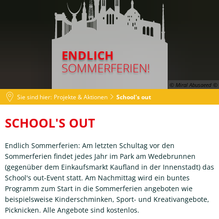
ENDLICH
SOMMERFERIEN!
© Miral Abusaeed
Sie sind hier:
Projekte & Aktionen
School's out
School's
SCHOOL'S OUT
out
Endlich Sommerferien: Am letzten Schultag vor den
Sommerferien findet jedes Jahr im Park am Wedebrunnen
(gegenüber dem Einkaufsmarkt Kaufland in der Innenstadt) das
School's out-Event statt. Am Nachmittag wird ein buntes
Programm zum Start in die Sommerferien angeboten wie
beispielsweise Kinderschminken, Sport- und Kreativangebote,
Picknicken. Alle Angebote sind kostenlos.