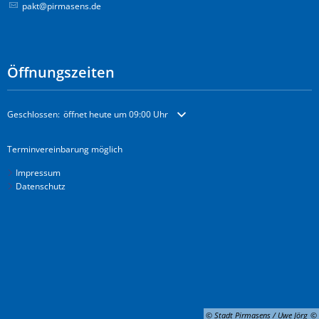
pakt@pirmasens.de
Öffnungszeiten
Klicken, um weitere Öffnungs- oder Schließzeiten auszublenden
Geschlossen:
öffnet heute um 09:00 Uhr
Terminvereinbarung möglich
Impressum
Datenschutz
© Stadt Pirmasens / Uwe Jörg