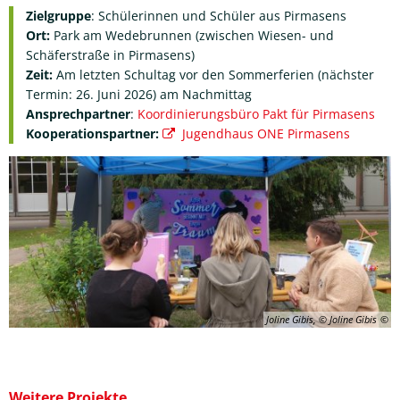
Zielgruppe
: Schülerinnen und Schüler aus Pirmasens
Ort:
Park am Wedebrunnen (zwischen Wiesen- und
Schäferstraße in Pirmasens)
Zeit:
Am letzten Schultag vor den Sommerferien (nächster
Termin: 26. Juni 2026) am Nachmittag
Ansprechpartner
:
Koordinierungsbüro Pakt für Pirmasens
Kooperationspartner:
Jugendhaus ONE Pirmasens
Joline Gibis, © Joline Gibis
Weitere Projekte